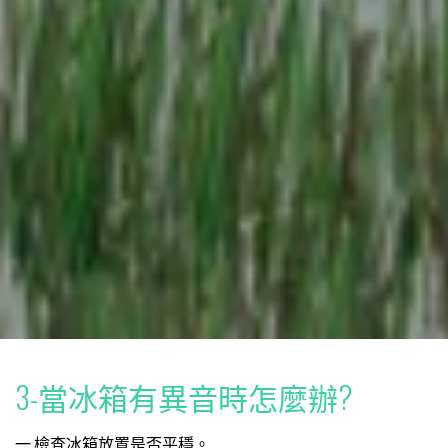
3-當冰箱有異音時怎麼辦?
一.檢查冰箱放置是否平穩。