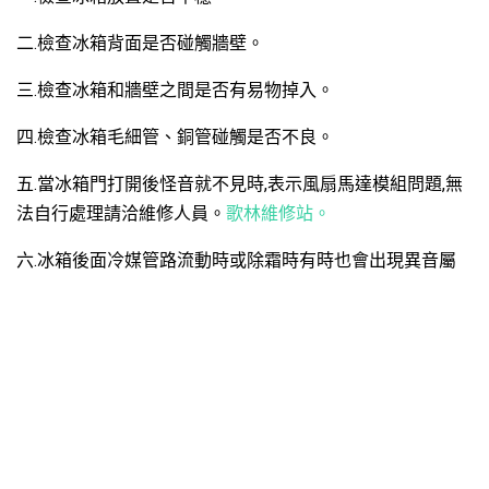
二.檢查冰箱背面是否碰觸牆壁。
三.檢查冰箱和牆壁之間是否有易物掉入。
四.檢查冰箱毛細管、銅管碰觸是否不良。
五.當冰箱門打開後怪音就不見時,表示風扇馬達模組問題,無
法自行處理請洽維修人員。
歌林維修站。
六.冰箱後面冷媒管路流動時或除霜時有時也會出現異音屬
正常現象。
現代生活中冰箱已經成了我們生活當中不可缺少的電器產
品。在炎熱的夏天，它可以爲我們存儲一些冷食冷飲和一些
鮮肉蔬菜。讓他在一定的時間之內不會變質。給我們的生活
帶來了極大的便利。
然而在我們生活當中，有的時候整天冰箱還是正常的運行，