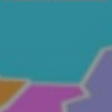
氣、歌林乾衣機、歌林除濕機或三菱家電..等家電維修問題時,